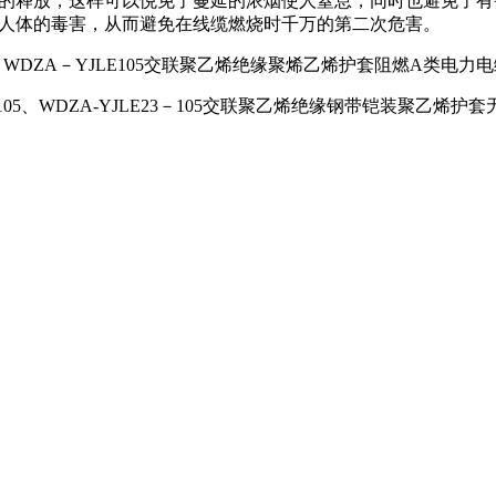
的释放，这样可以悦免了蔓延的浓烟使人窒息，同时也避免了有
人体的毒害，从而避免在线缆燃烧时千万的第二次危害。
05、WDZA－YJLE105交联聚乙烯绝缘聚烯乙烯护套阻燃A类电力
－105、WDZA-YJLE23－105交联聚乙烯绝缘钢带铠装聚乙烯护