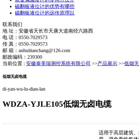
磁翻板液位计的优势有哪些
磁翻板液位计的远传原理以
联系我们
地 址：安徽省天长市天康大道南经六路西
电 话：0550-7029573
传 真：0550-7029573
邮 箱：anhuitianchang@126.com
邮政编码：239300
当前位置 :
安徽泰美瑞测控系统有限公司
>>
产品展示
>>
低烟无
低烟无卤电缆
di-yan-wu-lu-dian-lan
WDZA-YJLE105低烟无卤电缆
适用于高层建筑、