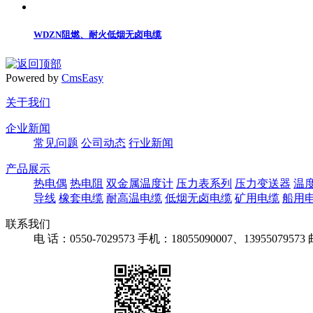
WDZN阻燃、耐火低烟无卤电缆
Powered by
CmsEasy
关于我们
企业新闻
常见问题
公司动态
行业新闻
产品展示
热电偶
热电阻
双金属温度计
压力表系列
压力变送器
温
导线
橡套电缆
耐高温电缆
低烟无卤电缆
矿用电缆
船用
联系我们
电 话：0550-7029573
手机：18055090007、13955079573