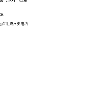
害气体对一些精
电缆
套无卤阻燃A类电力